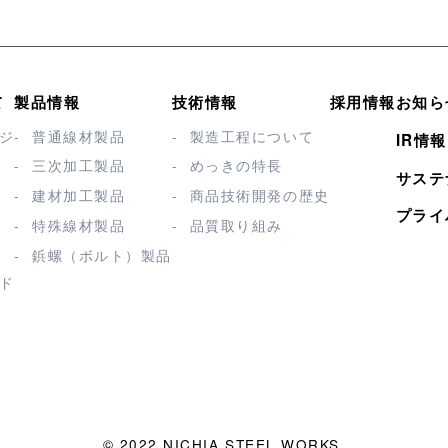
て
製品情報
技術情報
採用情報
お知ら
ジ
普通線材製品
製造工程について
IR情報
三次加工製品
めっきの特長
サステ
建材加工製品
商品技術開発の歴史
プライ
特殊線材製品
品質取り組み
鋲螺（ボルト）製品
ド
© 2022 NICHIA STEEL WORKS.