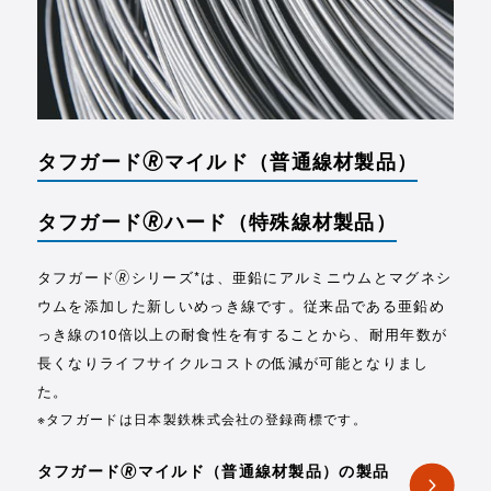
タフガード🄬マイルド
（普通線材製品）
タフガード🄬ハード
（特殊線材製品）
タフガード🄬シリーズ*は、亜鉛にアルミニウムとマグネシ
ウムを添加した新しいめっき線です。従来品である亜鉛め
っき線の10倍以上の耐食性を有することから、耐用年数が
長くなりライフサイクルコストの低減が可能となりまし
た。
※タフガードは日本製鉄株式会社の登録商標です。
タフガード🄬マイルド（普通線材製品）の製品