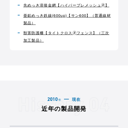
先めっき溶接金網【ハイパープレメッシュ🄬】
亜鉛めっき鉄線(600up)【サン600】（普通線材
製品）
獣害防護柵【タイトクロス🄬フェンス】（三次
加工製品）
現在
2010
年
近年の製品開発