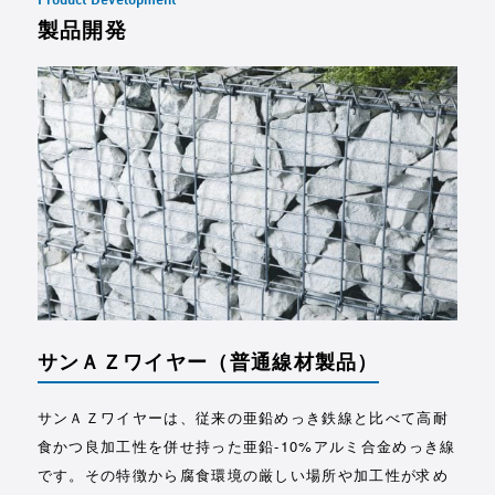
Product Development
製品開発
サンＡＺワイヤー
（普通線材製品）
サンＡＺワイヤーは、従来の亜鉛めっき鉄線と比べて高耐
食かつ良加工性を併せ持った亜鉛-10%アルミ合金めっき線
です。その特徴から腐食環境の厳しい場所や加工性が求め