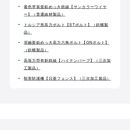
着色塗装亜鉛めっき鉄線【サンカラーワイヤ
ー】（普通線材製品）
トルシア形高力ボルト【STボルト】（鋲螺製
品）
溶融亜鉛めっき高力六角ボルト【GNボルト】
（鋲螺製品）
高張力型有刺鉄線【ハイテンバーブ】（三次加
工製品）
獣害防護柵【日亜フェンス】（三次加工製品）