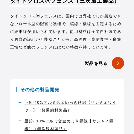
タイトクロス🄬フェンス
（三次加工製品）
タイトクロス🄬フェンスは、国内では弊社でしか製造でき
ないロール型の獣害防護柵で、縦線・横線を固定するため
に結束線が用いられています。使用材料は全て自社製であ
り独自の設計が可能なことから、高強度・高耐食性・良施
工性など他のフェンスにはない特徴を持っています。
製品を見る
その他の製品開発
亜鉛-10%アルミ合金めっき鉄線【サンＡＺワイ
ヤー】（普通線材製品）
亜鉛- 10%アルミ合金めっき鋼線【サンＡＺ鋼
線】（特殊線材製品）