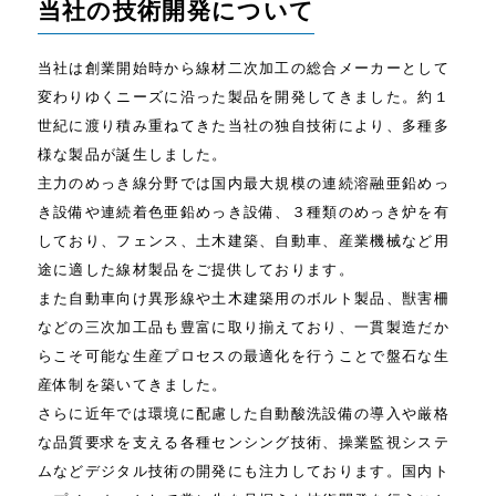
当社の技術開発について
当社は創業開始時から線材二次加工の総合メーカーとして
変わりゆくニーズに沿った製品を開発してきました。約１
世紀に渡り積み重ねてきた当社の独自技術により、多種多
様な製品が誕生しました。
主力のめっき線分野では国内最大規模の連続溶融亜鉛めっ
き設備や連続着色亜鉛めっき設備、３種類のめっき炉を有
しており、フェンス、土木建築、自動車、産業機械など用
途に適した線材製品をご提供しております。
また自動車向け異形線や土木建築用のボルト製品、獣害柵
などの三次加工品も豊富に取り揃えており、一貫製造だか
らこそ可能な生産プロセスの最適化を行うことで盤石な生
産体制を築いてきました。
さらに近年では環境に配慮した自動酸洗設備の導入や厳格
な品質要求を支える各種センシング技術、操業監視システ
ムなどデジタル技術の開発にも注力しております。国内ト