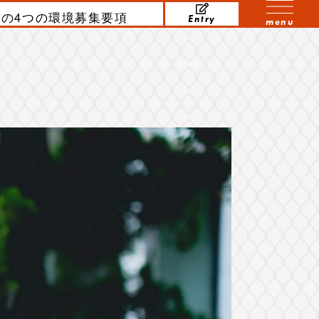
の4つの環境
募集要項
Entry
menu