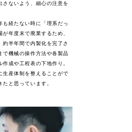
出さないよう、細心の注意を
年も経たない時に「理系だっ
場が年度末で廃業するため、
。約半年間で内製化を完了さ
まで機械の操作方法や各製品
ル作成や工程表の下地作り。
に生産体制を整えることがで
きたと思っています。