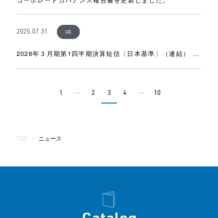
IR
2025.07.31
2026年３月期第1四半期決算短信〔日本基準〕（連結） を
掲載しました。
...
...
1
2
3
4
10
TOP
—
ニュース